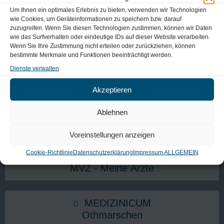
Um Ihnen ein optimales Erlebnis zu bieten, verwenden wir Technologien
wie Cookies, um Geräteinformationen zu speichern bzw. darauf
Unsere Standorte in Hamburg​
zuzugreifen. Wenn Sie diesen Technologien zustimmen, können wir Daten
wie das Surfverhalten oder eindeutige IDs auf dieser Website verarbeiten.
Wenn Sie Ihre Zustimmung nicht erteilen oder zurückziehen, können
bestimmte Merkmale und Funktionen beeinträchtigt werden.
MEDIZINICUM
Dienste verwalten
Stephansplatz
Akzeptieren
MEDIZINICUM
Ablehnen
Radiologie Stephansplatz
Voreinstellungen anzeigen
Cookie-Richtlinie
Datenschutzerklärung
Impressum ALLGEMEIN
MEDIZINICUM
MVZ - Meine Ärzte
MEDIZINICUM
Othmarschen