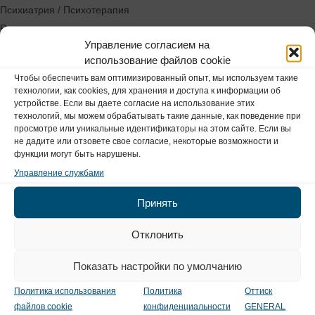
Психиатрия / Психотерапия
Радиология
Управление согласием на
Ревматология
использование файлов cookie
Медицина сна
Чтобы обеспечить вам оптимизированный опыт, мы используем такие
Склеродермия
технологии, как cookies, для хранения и доступа к информации об
Склероз
устройстве. Если вы даете согласие на использование этих
технологий, мы можем обрабатывать такие данные, как поведение при
Урология
просмотре или уникальные идентификаторы на этом сайте. Если вы
Научный вклад
не дадите или отзовете свое согласие, некоторые возможности и
функции могут быть нарушены.
Архивы
Управление службами
Принять
Июнь 2026 года
Апрель 2026 года
Отклонить
Февраль 2026
Январь 2026 года
Показать настройки по умолчанию
Декабрь 2025 года
Политика использования
Политика
Оттиск
Ноябрь 2025 года
файлов cookie
конфиденциальности
GENERAL
Сентябрь 2025 года