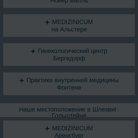
Нойер Валль
MEDIZINICUM
на Альстере
Гинекологический центр
Бергедорф
Практика внутренней медицины
Фонтене
Наше местоположение в Шлезвиг-
Гольштейне
MEDIZINICUM
Аренсбург