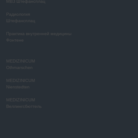
МВЗ Штефансплац
Радиология
Штефансплац
Практика внутренней медицины
Фонтене
MEDIZINICUM
Othmarschen
MEDIZINICUM
Nienstedten
MEDIZINICUM
Веллингсбюттель