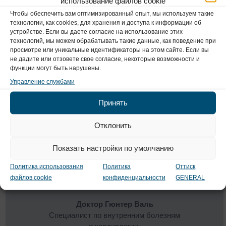
использование файлов cookie
Чтобы обеспечить вам оптимизированный опыт, мы используем такие
Доктор Татьяна Урбанович
технологии, как cookies, для хранения и доступа к информации об
Специалист по внутренним болезням, гематологии
устройстве. Если вы даете согласие на использование этих
и онкологии, врач общей практики
технологий, мы можем обрабатывать такие данные, как поведение при
просмотре или уникальные идентификаторы на этом сайте. Если вы
не дадите или отзовете свое согласие, некоторые возможности и
Дополнительная информация...
функции могут быть нарушены.
Управление службами
Принять
Г-жа Афсане Васси
Специалист по внутренним болезням, первичная
Отклонить
помощь
Показать настройки по умолчанию
Дополнительная информация...
Политика использования
Политика
Оттиск
файлов cookie
конфиденциальности
GENERAL
Доктор
Гюнтер Валь
Специалист по внутренним болезням