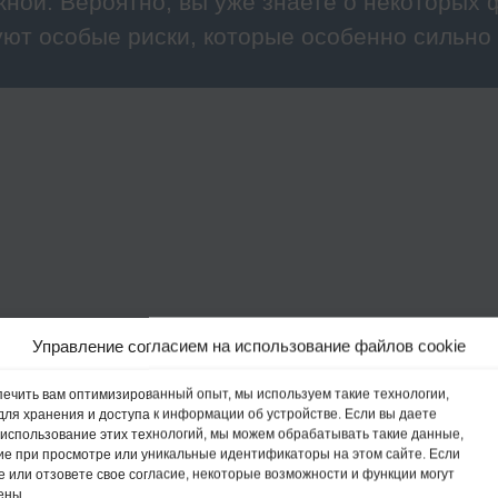
жной. Вероятно, вы уже знаете о некоторых ф
уют особые риски, которые особенно сильн
Управление согласием на использование файлов cookie
ечить вам оптимизированный опыт, мы используем такие технологии,
, для хранения и доступа к информации об устройстве. Если вы даете
 использование этих технологий, мы можем обрабатывать такие данные,
ие при просмотре или уникальные идентификаторы на этом сайте. Если
е или отзовете свое согласие, некоторые возможности и функции могут
ены.