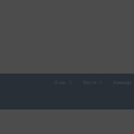
О нас
Места
Команда
Обзор услуг
Д
п
Ожирение
П
Аллергология
Ж
Ангиология