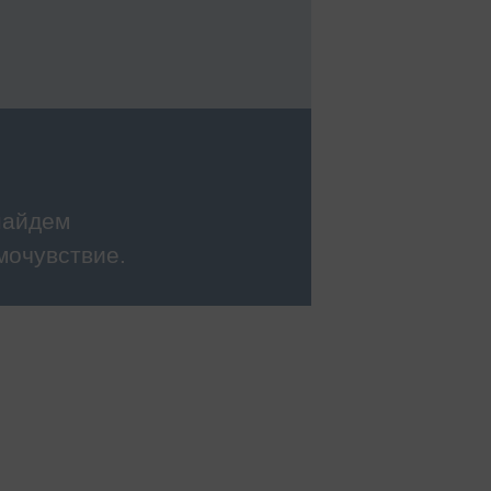
найдем
мочувствие.