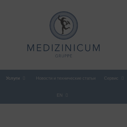
Услуги
Новости и технические статьи
Сервис
EN
иетология, консультации по
Международный отдел
итанию
Кардиология
роверка компании
Педиатрическая и
енская кардиология
подростковая ревматология