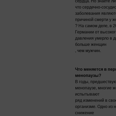
сердца. Но знаете ли
что сердечно-сосуди
заболевания являют
причиной смерти у 
? На самом деле, в 2
Германии от высоког
давления умерло в д
больше женщин
, чем мужчин.
Что меняется в пе
менопаузы?
В годы, предшеству
менопаузе, многие 
испытывают
ряд изменений в сво
организме. Одно из н
снижение