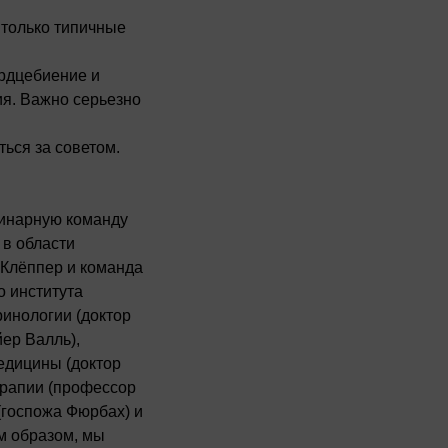
е только типичные
рдцебиение и
я. Важно серьезно
ься за советом.
инарную команду
 в области
 Клёппер и команда
о института
ринологии (доктор
ер Валль),
едицины (доктор
рапии (профессор
(госпожа Фюрбах) и
м образом, мы