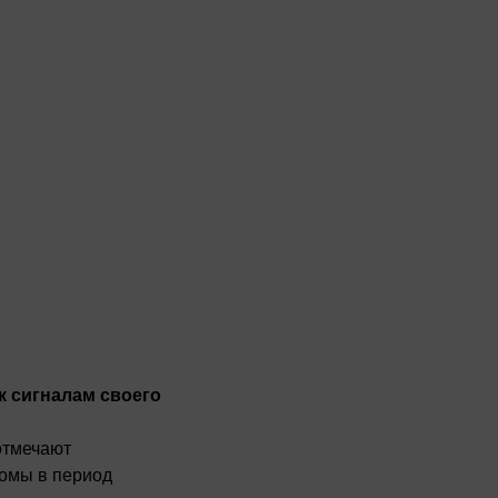
Ревматология
Центр спины
Медицина сна
Редкие заболевания
Сексуальная медицина
Спортивная медицина,
спортивная кардиология
Урология
Висцеральная хирургия
D
к сигналам своего
отмечают
омы в период