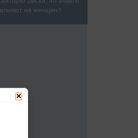
акторах риска, но знаете
о влияют на женщин?