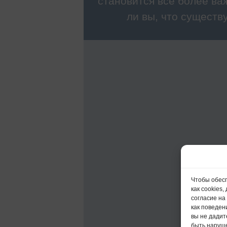
становится все более ва
ли вы, что существ
Чтобы обесп
как cookies
согласие на
как поведен
вы не дадит
быть наруш