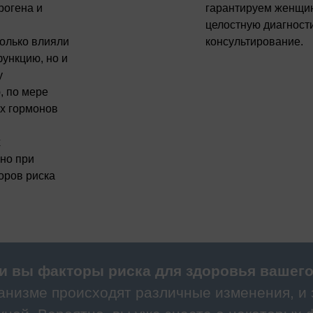
рогена и
гарантируем женщи
целостную диагности
только влияли
консультирование.
ункцию, но и
у
, по мере
х гормонов
х
но при
оров риска
ли вы факторы риска для здоровья вашего
анизме происходят различные изменения, и 