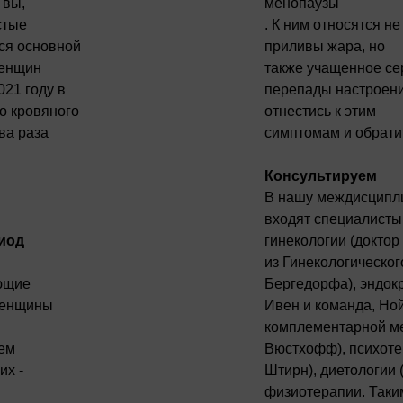
 вы,
менопаузы
стые
. К ним относятся н
ся основной
приливы жара, но
женщин
также учащенное се
021 году в
перепады настроени
о кровяного
отнестись к этим
ва раза
симптомам и обратит
Консультируем
В нашу междисципл
входят специалисты
риод
гинекологии (доктор
из Гинекологическог
ющие
Бергедорфа), эндок
женщины
Ивен и команда, Ной
комплементарной м
ем
Вюстхофф), психоте
их -
Штирн), диетологии 
физиотерапии. Таки