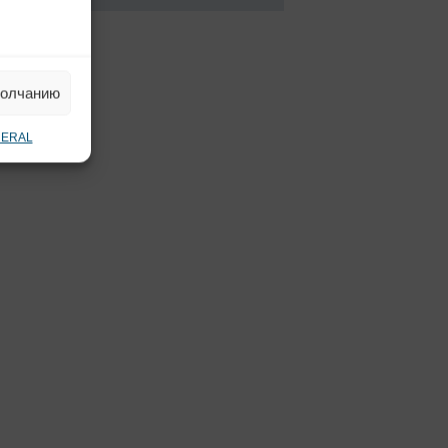
молчанию
NERAL