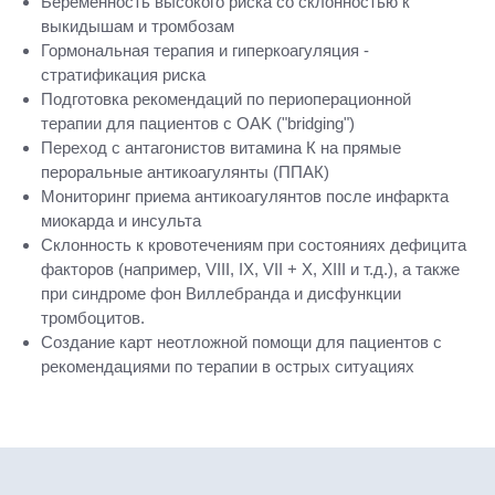
Беременность высокого риска со склонностью к
выкидышам и тромбозам
Гормональная терапия и гиперкоагуляция -
стратификация риска
Подготовка рекомендаций по периоперационной
терапии для пациентов с OAK ("bridging")
Переход с антагонистов витамина К на прямые
пероральные антикоагулянты (ППАК)
Мониторинг приема антикоагулянтов после инфаркта
миокарда и инсульта
Склонность к кровотечениям при состояниях дефицита
факторов (например, VIII, IX, VII + X, XIII и т.д.), а также
при синдроме фон Виллебранда и дисфункции
тромбоцитов.
Создание карт неотложной помощи для пациентов с
рекомендациями по терапии в острых ситуациях