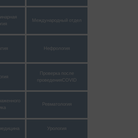
инарная
Международный отдел
огия
атия
Нефрология
Проверка после
огия
проведенияCOVID
раженного
Ревматология
ика
медицина
Урология