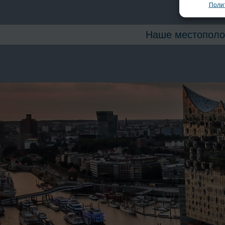
Полит
Наше местополо