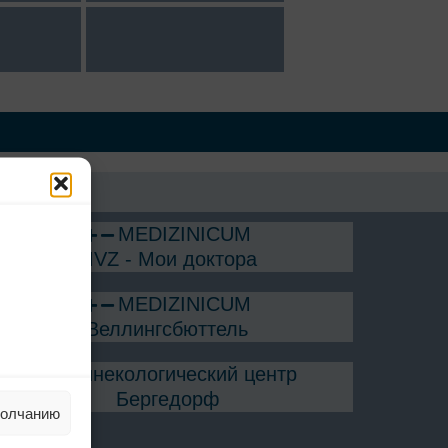
MEDIZINICUM
MVZ - Мои доктора
MEDIZINICUM
Веллингсбюттель
Гинекологический центр
Бергедорф
молчанию