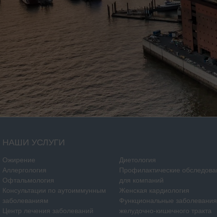
НАШИ УСЛУГИ
Ожирение
Диетология
Аллергология
Профилактические обследова
Офтальмология
для компаний
Консультации по аутоиммунным
Женская кардиология
заболеваниям
Функциональные заболевания
Центр лечения заболеваний
желудочно-кишечного тракта