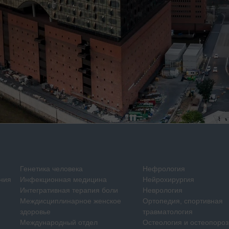
Генетика человека
Нефрология
ния
Инфекционная медицина
Нейрохирургия
Интегративная терапия боли
Неврология
Междисциплинарное женское
Ортопедия, спортивная
здоровье
травматология
Международный отдел
Остеология и остеопороз