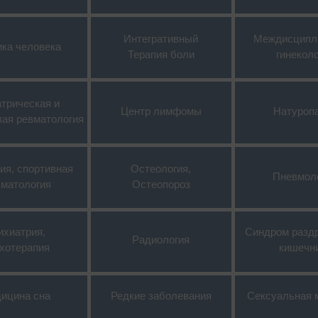
Интегративный
Междисципл
ика человека
Терапия боли
гинекол
трическая и
Центр лимфомы
Натуроп
вая ревматология
ия, спортивная
Остеология,
Пневмол
вматология
Остеопороз
ихиатрия,
Синдром разд
Радиология
хотерапия
кишечн
ицина сна
Редкие заболевания
Сексуальная 