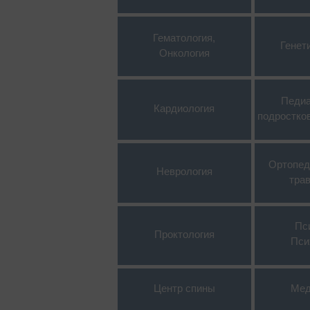
Гематология,
Генет
Онкология
Педиа
Кардиология
подростко
Ортопед
Неврология
тра
Пс
Проктология
Пси
Центр спины
Мед