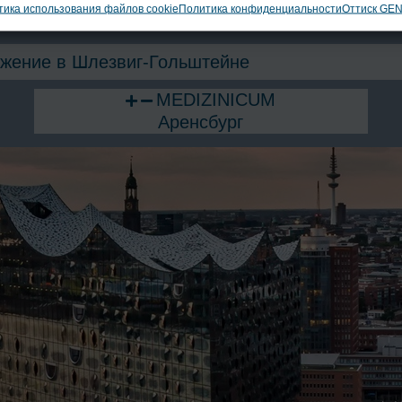
ика использования файлов cookie
Политика конфиденциальности
Оттиск GE
Фонтене
жение в Шлезвиг-Гольштейне
MEDIZINICUM
Аренсбург