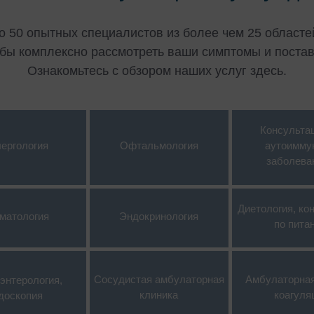
ункциональные расстройства
Пищевая аллергия, пищевая
елудочно-кишечного тракта
непереносимость
 50 опытных специалистов из более чем 25 областе
астроэнтерология, эндоскопия
Натуропатия и интегративная
бы комплексно рассмотреть ваши симптомы и постав
медицина
Ознакомьтесь с обзором наших услуг здесь.
мбулаторная клиника
оагуляции
Нефрология
инекология Бергедорф
Нейрохирургия
Консульта
ематология, онкология
Неврология
ергология
Офтальмология
аутоимму
енетика человека
Ортопедия, спортивная
заболева
травматология
нфекциология
Остеология и остеопороз
Диетология, ко
нтегративная терапия боли
матология
Эндокринология
Пневмология
по пита
еждисциплинарное женское
доровье
Час после консультации COVI
Проверка после
Сосудистая амбулаторная
Амбулаторная
энтерология,
проведенияCOVID
клиника
коагуля
доскопия