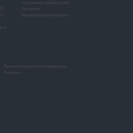
спортивная кардиология
ID
Урология
ID
Висцеральная хирургия
я и
Практика внутренней медицины
Фонтене