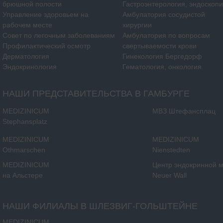
брюшной полости
Гастроэнтерология, эндоскоп
Управление здоровьем на
Амбулатория сосудистой
рабочем месте
хирургии
Совет по легочным заболеваниям
Амбулатория по вопросам
Профилактический осмотр
свертываемости крови
Дерматология
Гинекология Бергедорф
Эндокринология
Гематология, онкология
НАШИ ПРЕДСТАВИТЕЛЬСТВА В ГАМБУРГЕ
MEDIZINICUM
МВЗ Штефансплац
Stephansplatz
MEDIZINICUM
MEDIZINICUM
Othmarschen
Nienstedten
MEDIZINICUM
Центр эндокринной 
на Альстере
Neuer Wall
НАШИ ФИЛИАЛЫ В ШЛЕЗВИГ-ГОЛЬШТЕЙНЕ
MEDIZINICUM