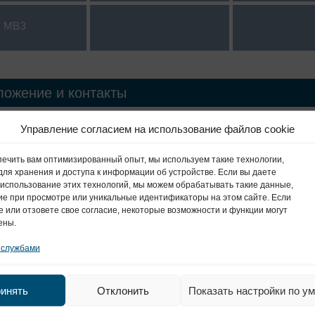
МВЗ
ложение и контакты
Управление согласием на использование файлов cookie
илиалы в Гамбурге
ечить вам оптимизированный опыт, мы используем такие технологии,
MEDIZINICUM
, для хранения и доступа к информации об устройстве. Если вы даете
Радиология Штефансплац
 использование этих технологий, мы можем обрабатывать такие данные,
ие при просмотре или уникальные идентификаторы на этом сайте. Если
е или отзовете свое согласие, некоторые возможности и функции могут
MEDIZINICUM
ены.
Nienstedten
 службами
MEDIZINICUM
на Альстере
инять
Отклонить
Показать настройки по у
Практика внутренней медицины