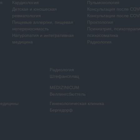
ия
Кардиология
Пульмонология
Детская и юношеская
Консультация после COV
ревматология
Консультации после COV
Пищевые аллергии, пищевая
Проктология
непереносимость
Психиатрия, психотерапи
Натуропатия и интегративная
психосоматика
медицина
Радиология
Радиология
Штефансплац
MEDIZINICUM
Веллингсбюттель
медицины
Гинекологическая клиника
Бергедорф