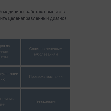
Ревматология
й медицины работают вместе в
Центр спины
ить целенаправленный диагноз.
Медицина сна
Редкие заболевания
Сексуальная медицина
ция по
Спортивная медицина,
Совет по легочным
нным
спортивная кардиология
заболеваниям
ниям
Урология
Висцеральная хирургия
нсультации
Проверка компании
нию
D
 клиника
Гинекология
ции