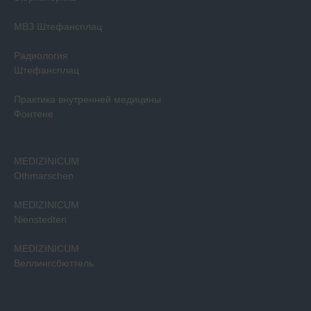
МВЗ Штефансплац
Радиология
Штефансплац
Практика внутренней медицины
Фонтене
MEDIZINICUM
Othmarschen
MEDIZINICUM
Nienstedten
MEDIZINICUM
Веллингсбюттель