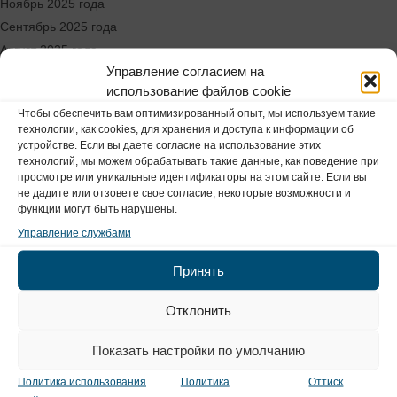
Ноябрь 2025 года
Сентябрь 2025 года
Август 2025 года
Управление согласием на
Июнь 2025 года
использование файлов cookie
Май 2025 г.
Чтобы обеспечить вам оптимизированный опыт, мы используем такие
Апрель 2025 года
технологии, как cookies, для хранения и доступа к информации об
Март 2025 года
устройстве. Если вы даете согласие на использование этих
технологий, мы можем обрабатывать такие данные, как поведение при
просмотре или уникальные идентификаторы на этом сайте. Если вы
Расположение и контакты
не дадите или отзовете свое согласие, некоторые возможности и
функции могут быть нарушены.
Управление службами
Наши филиалы в Гамбурге
Принять
MEDIZINICUM
Отклонить
Stephansplatz
Показать настройки по умолчанию
Политика использования
Политика
Оттиск
MEDIZINICUM