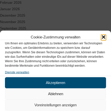
Februar 2026
Januar 2026
Dezember 2025
November 2025
September 2025
August 2025
Cookie-Zustimmung verwalten
Juni 2025
Um Ihnen ein optimales Erlebnis zu bieten, verwenden wir Technologien
Mai 2025
wie Cookies, um Geräteinformationen zu speichern bzw. darauf
zuzugreifen. Wenn Sie diesen Technologien zustimmen, können wir Daten
April 2025
wie das Surfverhalten oder eindeutige IDs auf dieser Website verarbeiten.
März 2025
Wenn Sie Ihre Zustimmung nicht erteilen oder zurückziehen, können
bestimmte Merkmale und Funktionen beeinträchtigt werden.
Dienste verwalten
Standorte & Kontakt
Akzeptieren
Unsere Standorte in Hamburg​
Ablehnen
Voreinstellungen anzeigen
MEDIZINICUM