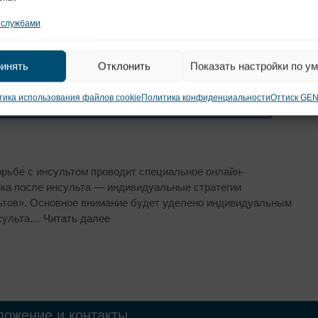
 службами
инять
Отклонить
Показать настройки по у
ика использования файлов cookie
Политика конфиденциальности
Оттиск GE
орьбе с инсультом проводит специальное онлайн-
ка после инсульта — индивидуальные стратегии
ьтов». Основное внимание будет уделено индивидуальным
нсульта…
Читать далее
ложение и контакты