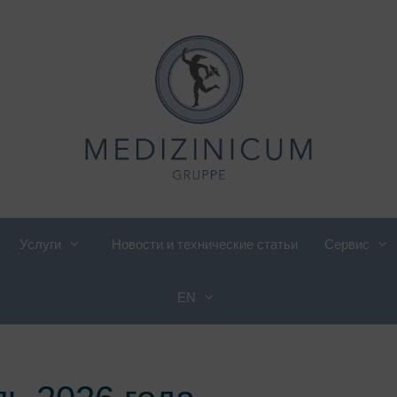
Услуги
Новости и технические статьи
Сервис
EN
иетология, консультации по
Международный отдел
итанию
Кардиология
роверка компании
Педиатрическая и
енская кардиология
подростковая ревматология