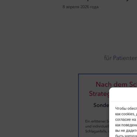
8 апреля 2026 года
Чтобы обесп
как cookies
согласие на
как поведен
вы не дадит
быть наруш