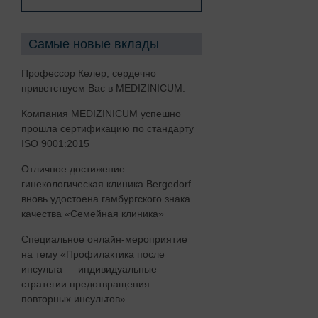
Ревматология
Центр спины
Самые новые вклады
Медицина сна
Профессор Келер, сердечно
Редкие заболевания
приветствуем Вас в MEDIZINICUM.
Сексуальная медицина
Компания MEDIZINICUM успешно
прошла сертификацию по стандарту
Спортивная медицина,
ISO 9001:2015
спортивная кардиология
Отличное достижение:
Урология
гинекологическая клиника Bergedorf
вновь удостоена гамбургского знака
Висцеральная хирургия
качества «Семейная клиника»
Специальное онлайн-мероприятие
D
на тему «Профилактика после
инсульта — индивидуальные
стратегии предотвращения
повторных инсультов»