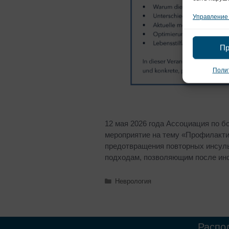
Управление
Пр
Полит
12 мая 2026 года Ассоциация по б
мероприятие на тему «Профилакти
предотвращения повторных инсул
подходам, позволяющим после и
Неврология
Распо