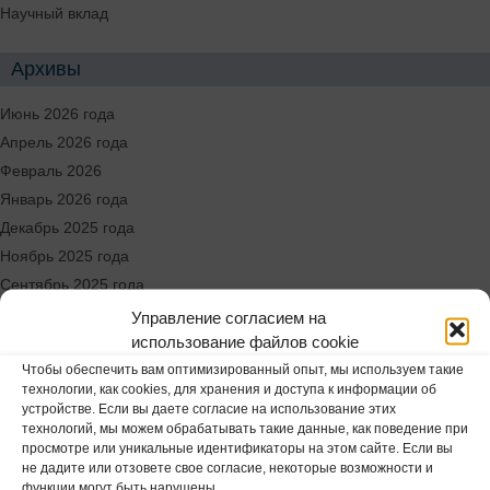
Научный вклад
Архивы
Июнь 2026 года
Апрель 2026 года
Февраль 2026
Январь 2026 года
Декабрь 2025 года
Ноябрь 2025 года
Сентябрь 2025 года
Август 2025 года
Управление согласием на
использование файлов cookie
Июнь 2025 года
Май 2025 г.
Чтобы обеспечить вам оптимизированный опыт, мы используем такие
технологии, как cookies, для хранения и доступа к информации об
Апрель 2025 года
устройстве. Если вы даете согласие на использование этих
Март 2025 года
технологий, мы можем обрабатывать такие данные, как поведение при
просмотре или уникальные идентификаторы на этом сайте. Если вы
не дадите или отзовете свое согласие, некоторые возможности и
Расположение и контакты
функции могут быть нарушены.