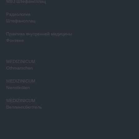
МВЗ Штефансплац
Радиология
Штефансплац
Практика внутренней медицины
Фонтене
MEDIZINICUM
Othmarschen
MEDIZINICUM
Nienstedten
MEDIZINICUM
Веллингсбюттель