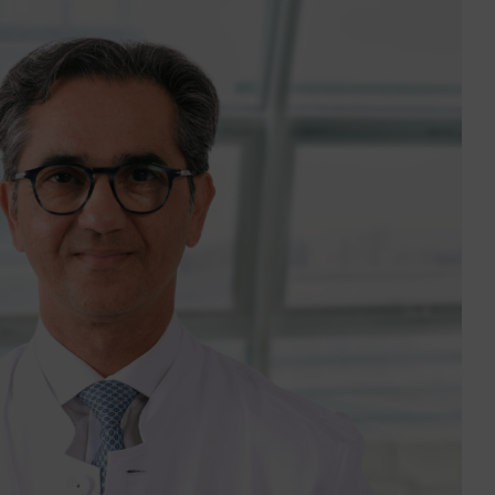
ункциональные расстройства
Пищевая аллергия, пищевая
елудочно-кишечного тракта
непереносимость
астроэнтерология, эндоскопия
Натуропатия и интегративная
медицина
мбулаторная клиника
оагуляции
Нефрология
инекология Бергедорф
Нейрохирургия
ематология, онкология
Неврология
енетика человека
Ортопедия, спортивная
травматология
нфекциология
Остеология и остеопороз
нтегративная терапия боли
Пневмология
еждисциплинарное женское
доровье
Час после консультации COVI
Проверка после
проведенияCOVID