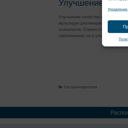
Улучшение качес
Управление
Улучшение качества жизни пациен
мультидисциплинарной команды, со
Пр
психологов. Совместными усилиям
заболевания, но и учесть психосо
Полит
Гастроэнтерология
Распо