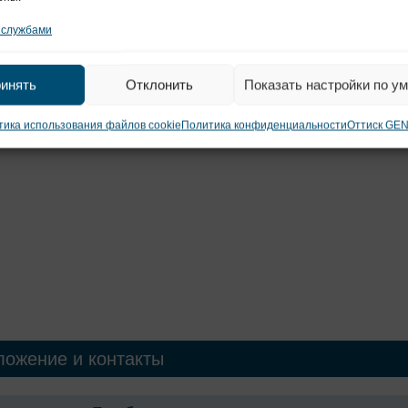
тва жизни при болезни Крона
 службами
тов с болезнью Крона требует участия
стоящей из гастроэнтерологов, хирургов, диетологов и
инять
Отклонить
Показать настройки по у
и можно устранить не только физические симптомы
циальные аспекты для обеспечения комплексного ухода.
ика использования файлов cookie
Политика конфиденциальности
Оттиск GE
ложение и контакты