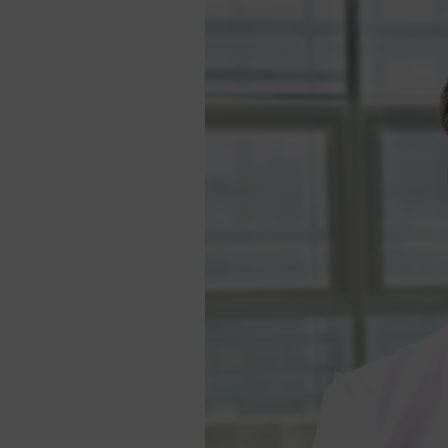
Ф
ж
Офтальмология
Г
Консультация по
аутоиммунным заболеваниям
А
к
Центр брюшной полости
Г
Управление здоровьем
компании
Г
Совет по легочным
заболеваниям
Г
Проверка
И
Дерматология
И
Эндокринология
М
з