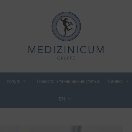
Услуги
Новости и технические статьи
Сервис
EN
иетология, консультации по
Международный отдел
итанию
Кардиология
роверка компании
Педиатрическая и
енская кардиология
подростковая ревматология