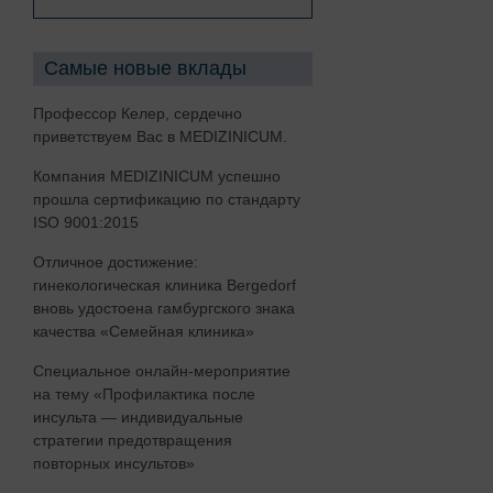
Ревматология
Центр спины
Самые новые вклады
Медицина сна
Профессор Келер, сердечно
Редкие заболевания
приветствуем Вас в MEDIZINICUM.
Сексуальная медицина
Компания MEDIZINICUM успешно
прошла сертификацию по стандарту
Спортивная медицина,
ISO 9001:2015
спортивная кардиология
Отличное достижение:
Урология
гинекологическая клиника Bergedorf
вновь удостоена гамбургского знака
Висцеральная хирургия
качества «Семейная клиника»
Специальное онлайн-мероприятие
D
на тему «Профилактика после
инсульта — индивидуальные
стратегии предотвращения
повторных инсультов»