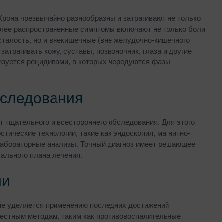
Крона чрезвычайно разнообразны и затрагивают не только
лее распространенные симптомы включают не только боли
усталость, но и внекишечные (вне желудочно-кишечного
затрагивать кожу, суставы, позвоночник, глаза и другие
ризуется рецидивами, в которых чередуются фазы
бследования
т тщательного и всестороннего обследования. Для этого
тические технологии, такие как эндоскопия, магнитно-
лабораторные анализы. Точный диагноз имеет решающее
ального плана лечения.
ии
ие уделяется применению последних достижений
вестным методам, таким как противовоспалительные