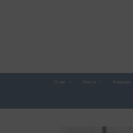
О нас
Места
Команда
Обзор услуг
Д
п
Ожирение
П
Аллергология
Ж
Ангиология