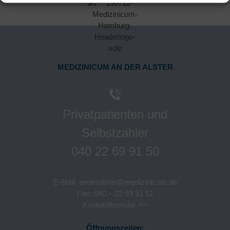
MEDIZINICUM
AN DER ALSTER
Privatpatienten und
Selbstzahler
040 22 69 91 50
E-Mail:
anderalster@medizinicum.de
Fax: 040 – 22 69 91 51
Kontaktformular >>
Öffnungszeiten: