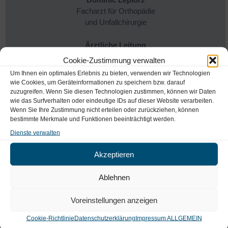
Facharzt für Orthopädie
und Unfallchirurgie
Ärztliche Leitung
Cookie-Zustimmung verwalten
Weitere Infos…
Um Ihnen ein optimales Erlebnis zu bieten, verwenden wir Technologien
wie Cookies, um Geräteinformationen zu speichern bzw. darauf
zuzugreifen. Wenn Sie diesen Technologien zustimmen, können wir Daten
wie das Surfverhalten oder eindeutige IDs auf dieser Website verarbeiten.
Wenn Sie Ihre Zustimmung nicht erteilen oder zurückziehen, können
bestimmte Merkmale und Funktionen beeinträchtigt werden.
Dienste verwalten
Dr. med. Gerald Müller
Facharzt für Allgemeinmedizin,
Akzeptieren
Naturheilverfahren, Akupunktur
Ablehnen
Weitere Infos…
Voreinstellungen anzeigen
Cookie-Richtlinie
Datenschutzerklärung
Impressum ALLGEMEIN