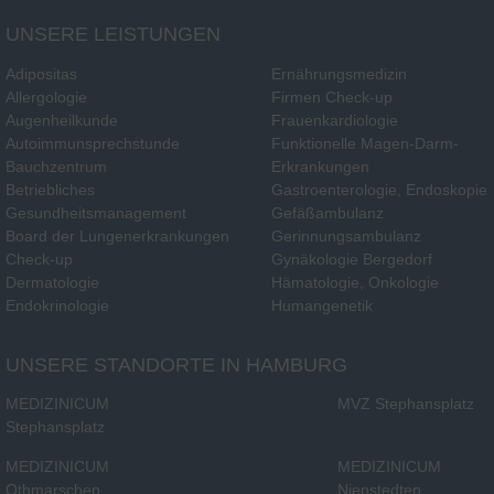
UNSERE LEISTUNGEN
Adipositas
Ernährungsmedizin
Allergologie
Firmen Check-up
Augenheilkunde
Frauenkardiologie
Autoimmunsprechstunde
Funktionelle Magen-Darm-
Bauchzentrum
Erkrankungen
Betriebliches
Gastroenterologie, Endoskopie
Gesundheitsmanagement
Gefäßambulanz
Board der Lungenerkrankungen
Gerinnungsambulanz
Check-up
Gynäkologie Bergedorf
Dermatologie
Hämatologie, Onkologie
Endokrinologie
Humangenetik
UNSERE STANDORTE IN HAMBURG
MEDIZINICUM
MVZ Stephansplatz
Stephansplatz
MEDIZINICUM
MEDIZINICUM
Othmarschen
Nienstedten