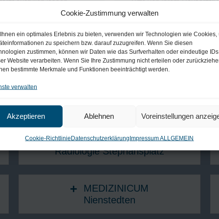
arzt ausfüllen lassen.
Bitte von Ihrem Hausarzt/Ü
Cookie-Zustimmung verwalten
>> PDF ansehen/drucken
Ihnen ein optimales Erlebnis zu bieten, verwenden wir Technologien wie Cookies,
äteinformationen zu speichern bzw. darauf zuzugreifen. Wenn Sie diesen
hnologien zustimmen, können wir Daten wie das Surfverhalten oder eindeutige IDs
ser Website verarbeiten. Wenn Sie Ihre Zustimmung nicht erteilen oder zurückziehe
nen bestimmte Merkmale und Funktionen beeinträchtigt werden.
ndorte & Kontakt
nste verwalten
Standorte in Hamburg​
Akzeptieren
Ablehnen
Voreinstellungen anzeig
MEDIZINICUM
Cookie-Richtlinie
Datenschutzerklärung
Impressum ALLGEMEIN
Radiologie Stephansplatz
MEDIZINICUM
Nienstedten