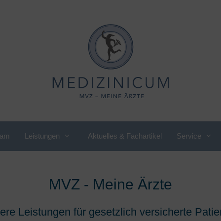
eam
Leistungen
Aktuelles & Fachartikel
Service
rnährungsmedizin,
International Department
rnährungsberatung
MVZ - Meine Ärzte
Kardiologie
irmen Check-up
Kinder- und
re Leistungen für gesetzlich versicherte Pati
rauenkardiologie
Jugendrheumatologie