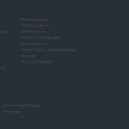
Rheumatologie
Rückenzentrum
logie
Schlafmedizin
Seltene Erkrankungen
Sexualmedizin
Sportmedizin, Sportkardiologie
e
Urologie
Viszeralchirurgie
e &
Internistische Praxis
Fontenay