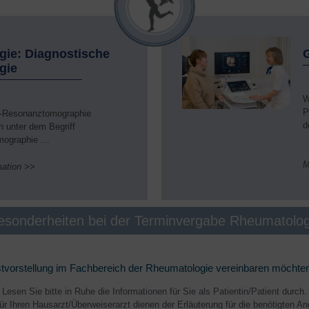
gie: Diagnostische
gie
W
P
-Resonanztomographie
d
 unter dem Begriff
mographie …
M
mation >>
esonderheiten bei der Terminvergabe Rheumatolog
stvorstellung im Fachbereich der Rheumatologie vereinbaren möchten, 
Lesen Sie bitte in Ruhe die Informationen für Sie als Patientin/Patient durch.
ür Ihren Hausarzt/Überweiserarzt dienen der Erläuterung für die benötigten A