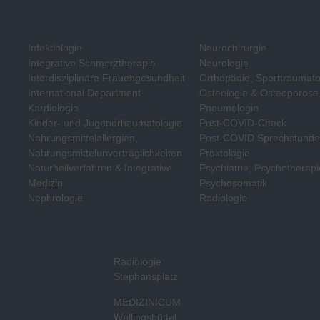
Infektiologie
Neurochirurgie
Integrative Schmerztherapie
Neurologie
Interdisziplinäre Frauengesundheit
Orthopädie, Sporttraumato
International Department
Osteologie & Osteoporose
Kardiologie
Pneumologie
Kinder- und Jugendrheumatologie
Post-COVID-Check
Nahrungsmittelallergien,
Post-COVID Sprechstund
Nahrungsmittelunverträglichkeiten
Proktologie
Naturheilverfahren & Integrative
Psychiatrie, Psychotherapi
Medizin
Psychosomatik
Nephrologie
Radiologie
Radiologie
Stephansplatz
MEDIZINICUM
Wellingsbüttel