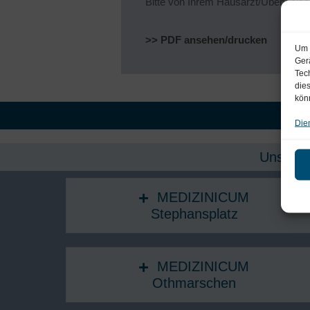
Bitte von Ihrem Hausarzt/Überweiser
>> PDF ansehen/drucken
Um 
Ger
Tec
die
kön
Sta
Die
Unsere 
MEDIZINICUM
Stephansplatz
MEDIZINICUM
Othmarschen