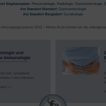
ort Stephansplatz:
unktionelle Magen-Darm-
Rheumatologie, Radiologie, Gastroenterologie, 
Nahrungsmittelallergien,
rkankungen
Nahrungsmittelunverträglichkeit
Am Standort Niendorf:
Gastroenterologie
Am Standort Bergedorf
: Gynäkologie
astroenterologie, Endoskopie
Naturheilverfahren & Integrative
Medizin
erinnungsambulanz
 Versorgungszentrum MVZ – Meine Ärzte können wir die untengenan
Nephrologie
ynäkologie Bergedorf
Neurochirurgie
ämatologie, Onkologie
Neurologie
umangenetik
tologie und
G
Orthopädie, Sporttraumatologie
he Immunologie
nfektiologie
Osteologie & Osteoporose
ntegrative Schmerztherapie
Pneumologie
sind steif, zermürbend
D
nterdisziplinäre
Schmerz in den Gelenken…
s
rauengesundheit
Post COVID Sprechstunde
s
ation >>
Post-COVID-Check
M