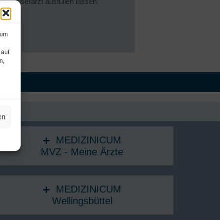
berweiserarzt ausfüllen lassen.
 um
 auf
n,
en
MEDIZINICUM
MVZ - Meine Ärzte
MEDIZINICUM
Wellingsbüttel