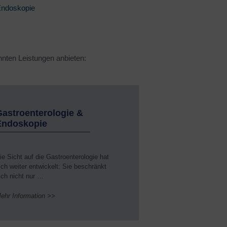
Endoskopie
Rheumatologie
en
Rückenzentrum
Schlafmedizin
nten Leistungen anbieten:
Seltene Erkrankungen
Sexualmedizin
Sportmedizin, Sportkardiologie
astroenterologie &
Urologie
Endoskopie
Viszeralchirurgie
ie Sicht auf die Gastroenterologie hat
ich weiter entwickelt: Sie beschränkt
ich nicht nur …
ehr Information >>