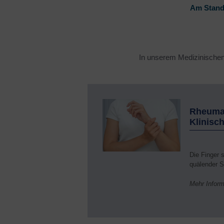
Am Stand
F
E
Augenheilkunde
G
Autoimmunsprechstunde
G
Bauchzentrum
In unserem Medizinischen
G
Betriebliches
Gesundheitsmanagement
H
Board der Lungenerkrankungen
H
Rheuma
Check-up
Klinisc
I
Dermatologie
I
Endokrinologie
Die Finger 
I
quälender 
F
Mehr Inform