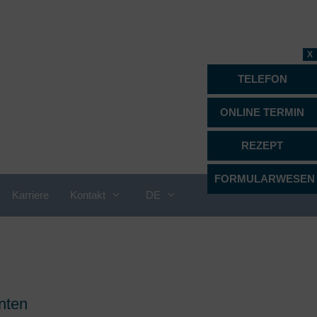
X
TELEFON
ONLINE TERMIN
REZEPT
FORMULARWESEN
Karriere
Kontakt
DE
Proktologie
Psychiatrie, Psychotherapie &
Psychosomatik
enten
Radiologie