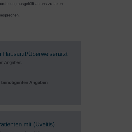
rstellung ausgefüllt an uns zu faxen.
 besprechen.
en Hausarzt/Überweiserarzt
ten Angaben.
n benötigenten Angaben
tienten mit (Uveitis)