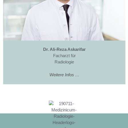
Dr. Ali-Reza Askarifar
Facharzt für
Radiologie
Weitere Infos …