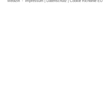
Medizin -
Impressum
|
Datenschutz
|
Cookie Richtlinie EU