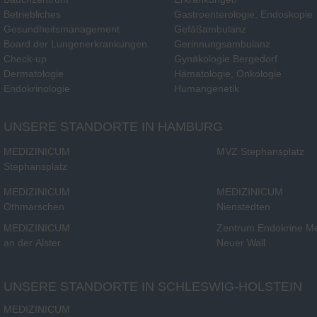
Betriebliches
Gastroenterologie, Endoskopie
Gesundheitsmanagement
Gefäßambulanz
Board der Lungenerkrankungen
Gerinnungsambulanz
Check-up
Gynäkologie Bergedorf
Dermatologie
Hämatologie, Onkologie
Endokrinologie
Humangenetik
UNSERE STANDORTE IN HAMBURG
MEDIZINICUM
MVZ Stephansplatz
Stephansplatz
MEDIZINICUM
MEDIZINICUM
Othmarschen
Nienstedten
MEDIZINICUM
Zentrum Endokrine M
an der Alster
Neuer Wall
UNSERE STANDORTE IN SCHLESWIG-HOLSTEIN
MEDIZINICUM