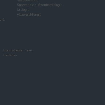
Sportmedizin, Sportkardiologie
e
Urologie
Viszeralchirurgie
e &
Internistische Praxis
Fontenay