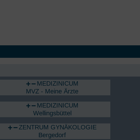
Rheumatologie
en
Rückenzentrum
Schlafmedizin
Seltene Erkrankungen
Sexualmedizin
Sportmedizin, Sportkardiologie
Urologie
MEDIZINICUM
Viszeralchirurgie
MVZ - Meine Ärzte
MEDIZINICUM
Wellingsbüttel
ZENTRUM GYNÄKOLOGIE
Bergedorf