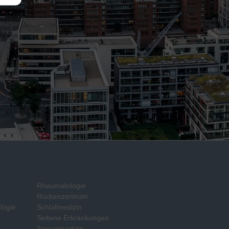
Rheumatologie
Rückenzentrum
logie
Schlafmedizin
Seltene Erkrankungen
Sexualmedizin