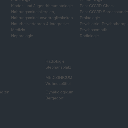
Kinder- und Jugendrheumatologie
Post-COVID-Check
Nahrungsmittelallergien,
Post-COVID Sprechstund
Nahrungsmittelunverträglichkeiten
Proktologie
Naturheilverfahren & Integrative
Psychiatrie, Psychotherapi
Medizin
Psychosomatik
Nephrologie
Radiologie
Radiologie
Stephansplatz
MEDIZINICUM
Wellingsbüttel
edizin
Gynäkologikum
Bergedorf