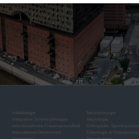
Infektiologie
Neurochirurgie
Integrative Schmerztherapie
Neurologie
Interdisziplinäre Frauengesundheit
Orthopädie, Sporttraumato
International Department
Osteologie & Osteoporose
Kardiologie
Pneumologie