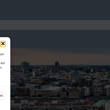
 um
 auf
n,
en