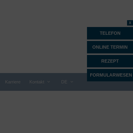
X
TELEFON
ONLINE TERMIN
REZEPT
FORMULARWESEN
Karriere
Kontakt
DE
Proktologie
Psychiatrie, Psychotherapie &
Psychosomatik
Radiologie