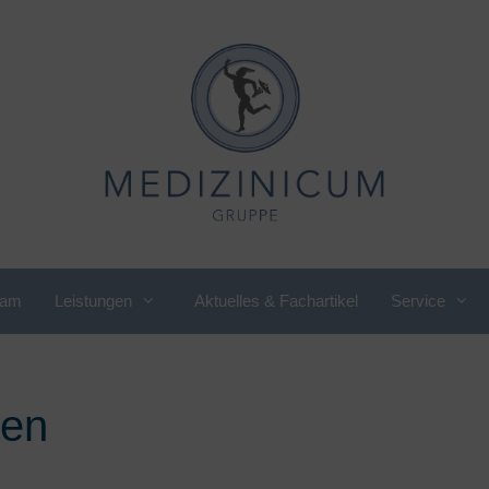
eam
Leistungen
Aktuelles & Fachartikel
Service
rnährungsmedizin,
International Department
rnährungsberatung
Kardiologie
den
irmen Check-up
Kinder- und
rauenkardiologie
Jugendrheumatologie