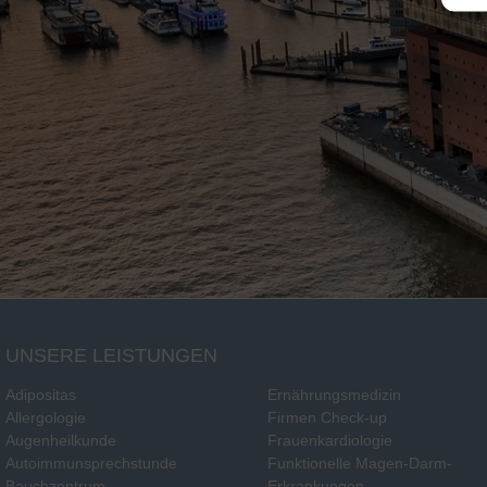
UNSERE LEISTUNGEN
Adipositas
Ernährungsmedizin
Allergologie
Firmen Check-up
Augenheilkunde
Frauenkardiologie
Autoimmunsprechstunde
Funktionelle Magen-Darm-
Bauchzentrum
Erkrankungen