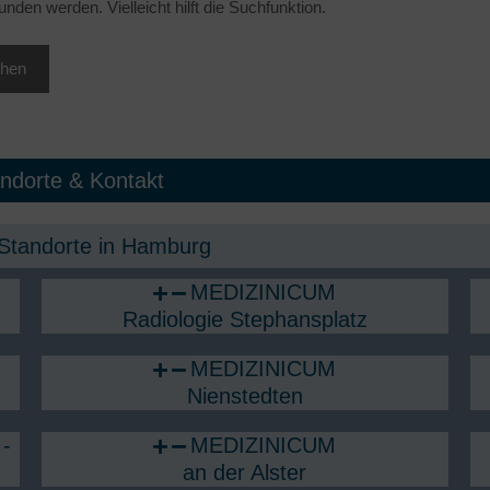
nden werden. Vielleicht hilft die Suchfunktion.
unktionelle Magen-Darm-
Nahrungsmittelallergien,
rkankungen
Nahrungsmittelunverträglichkeit
astroenterologie, Endoskopie
Naturheilverfahren & Integrative
Medizin
erinnungsambulanz
Nephrologie
ynäkologie Bergedorf
Neurochirurgie
ndorte & Kontakt
ämatologie, Onkologie
Neurologie
umangenetik
Standorte in Hamburg​
Orthopädie, Sporttraumatologie
nfektiologie
Osteologie & Osteoporose
MEDIZINICUM
ntegrative Schmerztherapie
Radiologie Stephansplatz
Pneumologie
nterdisziplinäre
MEDIZINICUM
rauengesundheit
Post COVID Sprechstunde
Nienstedten
Post-COVID-Check
-
MEDIZINICUM
an der Alster