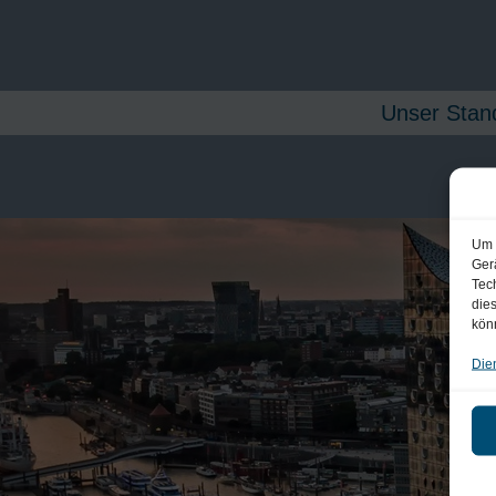
Unser Stand
Um 
Ger
Tec
die
kön
Die