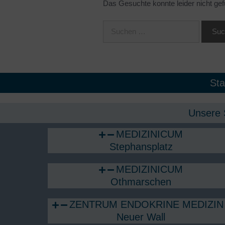
Das Gesuchte konnte leider nicht gefu
F
E
Augenheilkunde
G
Autoimmunsprechstunde
G
Bauchzentrum
G
Betriebliches
Gesundheitsmanagement
Sta
H
Board der Lungenerkrankungen
H
Unsere 
Check-up
I
MEDIZINICUM
Dermatologie
I
Stephansplatz
Endokrinologie
I
MEDIZINICUM
F
Othmarschen
ZENTRUM ENDOKRINE MEDIZIN 
Neuer Wall