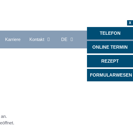
X
TELEFON
Karriere
Kontakt
DE
ONLINE TERMIN
Proktologie
REZEPT
Psychiatrie, Psychotherapie &
Psychosomatik
FORMULARWESEN
Radiologie
Rheumatologie
en
Rückenzentrum
 an.
Schlafmedizin
eöffnet.
Seltene Erkrankungen