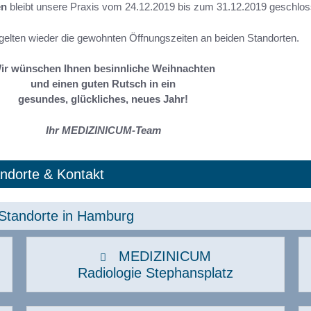
en
bleibt unsere Praxis vom 24.12.2019 bis zum 31.12.2019 geschlos
Neurochirurgie
ämatologie, Onkologie
Neurologie
elten wieder die gewohnten Öffnungszeiten an beiden Standorten.
umangenetik
Orthopädie, Sporttraumatologie
ir wünschen Ihnen besinnliche Weihnachten
nfektiologie
Osteologie & Osteoporose
und einen guten Rutsch in ein
ntegrative Schmerztherapie
gesundes, glückliches, neues Jahr!
Pneumologie
nterdisziplinäre
Ihr MEDIZINICUM-Team
rauengesundheit
Post COVID Sprechstunde
Post-COVID-Check
ndorte & Kontakt
Standorte in Hamburg​
MEDIZINICUM
Radiologie Stephansplatz