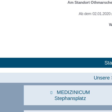
Betriebliches
Am Standort Othmarsch
Gesundheitsmanagement
H
Board der Lungenerkrankungen
Ab dem 02.01.2020 g
H
Check-up
W
I
Dermatologie
I
Endokrinologie
I
F
Sta
Unsere 
MEDIZINICUM
Stephansplatz