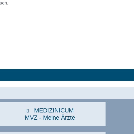
sen.
Sexualmedizin
Sportmedizin, Sportkardiologie
Urologie
Viszeralchirurgie
MEDIZINICUM
MVZ - Meine Ärzte