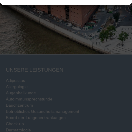
UNSERE LEISTUNGEN
Adipositas
Allergologie
Augenheilkunde
Autoimmunsprechstunde
Bauchzentrum
Betriebliches Gesundheitsmanagement
Board der Lungenerkrankungen
Check-up
Dermatologie