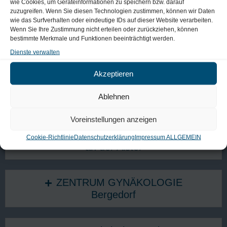
wie Cookies, um Geräteinformationen zu speichern bzw. darauf
Nienstedten
zuzugreifen. Wenn Sie diesen Technologien zustimmen, können wir Daten
wie das Surfverhalten oder eindeutige IDs auf dieser Website verarbeiten.
Wenn Sie Ihre Zustimmung nicht erteilen oder zurückziehen, können
MEDIZINICUM
bestimmte Merkmale und Funktionen beeinträchtigt werden.
Wellingsbüttel
Dienste verwalten
Akzeptieren
ZENTRUM ENDOKRINE MEDIZIN -
Ablehnen
Neuer Wall
Voreinstellungen anzeigen
MEDIZINICUM
Cookie-Richtlinie
Datenschutzerklärung
Impressum ALLGEMEIN
an der Alster
ZENTRUM GYNÄKOLOGIE
Bergedorf