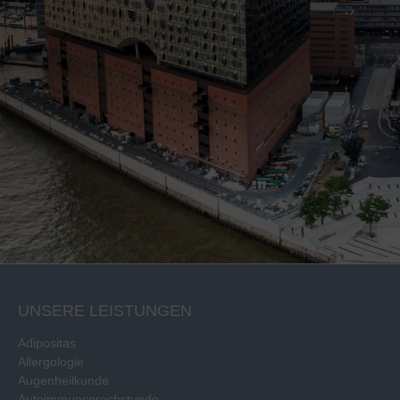
UNSERE LEISTUNGEN
Adipositas
Allergologie
Augenheilkunde
Autoimmunsprechstunde