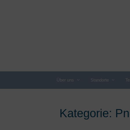
Über uns
Standorte
T
Leistungsübersicht
E
E
Adipositas
Kategorie:
Pn
F
Allergologie
F
Angiologie