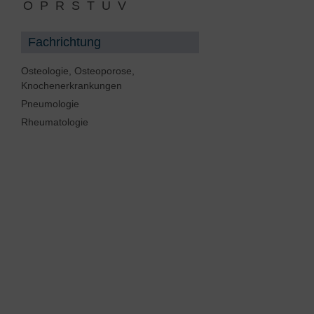
O
P
R
S
T
U
V
Rheumatologie
en
Rückenzentrum
Fachrichtung
Schlafmedizin
Osteologie, Osteoporose,
Knochenerkrankungen
Seltene Erkrankungen
Pneumologie
Sexualmedizin
Rheumatologie
Sportmedizin, Sportkardiologie
Urologie
Viszeralchirurgie