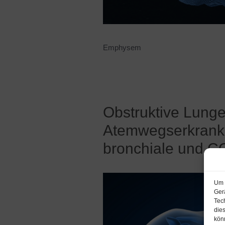
Emphysem
Obstruktive Lung
Atemwegserkrank
bronchiale und 
Um 
Ger
Tec
die
kön