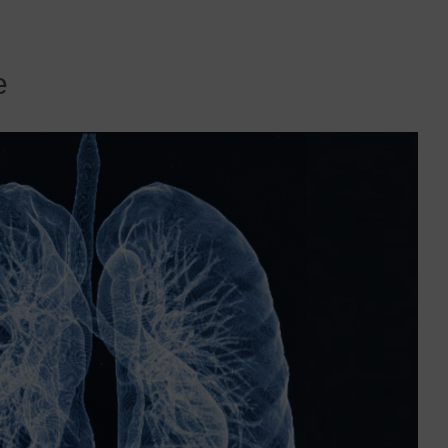
unktionelle Magen-Darm-
Nahrungsmittelallergien,
rkankungen
Nahrungsmittelunverträglichkeit
astroenterologie, Endoskopie
Naturheilverfahren & Integrative
e
Medizin
erinnungsambulanz
Nephrologie
ynäkologie Bergedorf
Neurochirurgie
ämatologie, Onkologie
Neurologie
umangenetik
Orthopädie, Sporttraumatologie
nfektiologie
Osteologie & Osteoporose
ntegrative Schmerztherapie
Pneumologie
nterdisziplinäre
rauengesundheit
Post COVID Sprechstunde
Post-COVID-Check