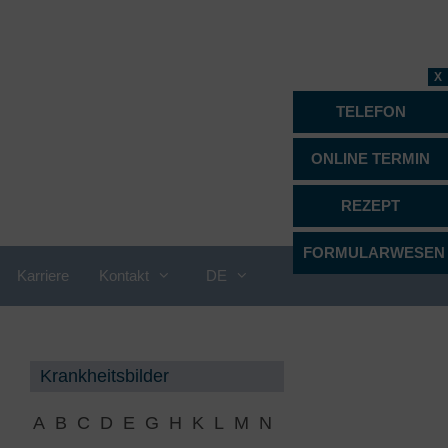
X
TELEFON
ONLINE TERMIN
REZEPT
FORMULARWESEN
Karriere
Kontakt
DE
Proktologie
Krankheitsbilder
Psychiatrie, Psychotherapie &
Psychosomatik
A
B
C
D
E
G
H
K
L
M
N
Radiologie