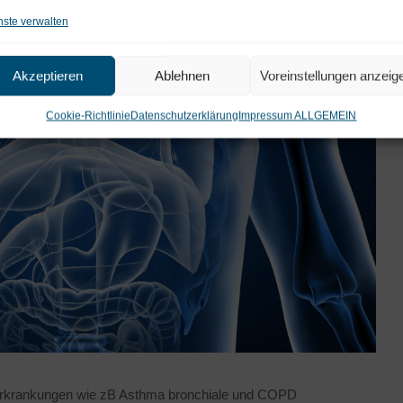
nste verwalten
Akzeptieren
Ablehnen
Voreinstellungen anzeig
Cookie-Richtlinie
Datenschutzerklärung
Impressum ALLGEMEIN
rkrankungen wie zB Asthma bronchiale und COPD