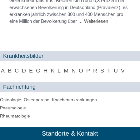
Gelenkrheumatismus. Befallen sind rund 0,8 Prozent der
erwachsenen Bevölkerung in Deutschland (Prävalenz); es
erkranken jährlich zwischen 300 und 400 Menschen pro
eine Million der Bevölkerung über …
Weiterlesen
Krankheitsbilder
A
B
C
D
E
G
H
K
L
M
N
O
P
R
S
T
U
V
Fachrichtung
Osteologie, Osteoporose, Knochenerkrankungen
Pneumologie
Rheumatologie
Standorte & Kontakt