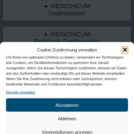
MEDIZINICUM
Stephansplatz
MEDIZINICUM
Radiologie Stephansplatz
Cookie-Zustimmung verwalten
Um Ihnen ein optimales Erlebnis zu bieten, verwenden wir Technologien
MEDIZINICUM
wie Cookies, um Geräteinformationen zu speichern bzw. darauf
zuzugreifen. Wenn Sie diesen Technologien zustimmen, können wir Daten
MVZ - Meine Ärzte
wie das Surfverhalten oder eindeutige IDs auf dieser Website verarbeiten.
Wenn Sie Ihre Zustimmung nicht erteilen oder zurückziehen, können
bestimmte Merkmale und Funktionen beeinträchtigt werden.
MEDIZINICUM
Dienste verwalten
Othmarschen
Akzeptieren
MEDIZINICUM
Ablehnen
Nienstedten
Voreinstellungen anzeigen