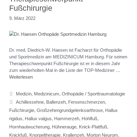
Fußchirurgie
9. März 2022
Dr. med. Diedrich-W. Haesen ist Facharzt für Orthopädie
und Sportmedizin am MEDIZINICUM Hamburg. Für seinen
Therapieschwerpunkt Fußchirurgie ist er in diesem Jahr
zum wiederholten Mal in die Liste der TOP-Mediziner …
Weiterlesen
Medizin
,
Medizinicum
,
Orthopädie / Sporttraumatologie
Achillessehne
,
Ballenzeh
,
Fersenschmerzen
,
Fußchirurgie
,
Großzehengrundgelenksarthrose
,
Hallux
rigidus
,
Hallux valgus
,
Hammerzeh
,
Hohlfuß
,
Hornhautwucherung
,
Hühnerauge
,
Knick-Plattfuß
,
Knickfuß
,
Knorpeltherapie
,
Krallenzeh
,
Morton Neurom
,