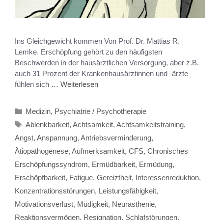
Ins Gleichgewicht kommen Von Prof. Dr. Mattias R.
Lemke. Erschöpfung gehört zu den häufigsten
Beschwerden in der hausärztlichen Versorgung, aber z.B.
auch 31 Prozent der Krankenhausärztinnen und -ärzte
fühlen sich …
Weiterlesen
Medizin
,
Psychiatrie / Psychotherapie
Ablenkbarkeit
,
Achtsamkeit
,
Achtsamkeitstraining
,
Angst
,
Anspannung
,
Antriebsverminderung
,
Ätiopathogenese
,
Aufmerksamkeit
,
CFS
,
Chronisches
Erschöpfungssyndrom
,
Ermüdbarkeit
,
Ermüdung
,
Erschöpfbarkeit
,
Fatigue
,
Gereiztheit
,
Interessenreduktion
,
Konzentrationsstörungen
,
Leistungsfähigkeit
,
Motivationsverlust
,
Müdigkeit
,
Neurasthenie
,
Reaktionsvermögen
,
Resignation
,
Schlafstörungen
,