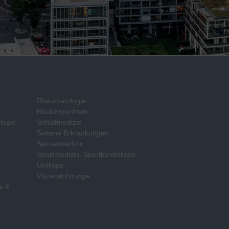
Rheumatologie
Rückenzentrum
logie
Schlafmedizin
Seltene Erkrankungen
Sexualmedizin
Sportmedizin, Sportkardiologie
e
Urologie
Viszeralchirurgie
e &