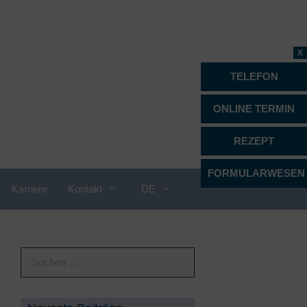
X
TELEFON
ONLINE TERMIN
REZEPT
FORMULARWESEN
Karriere
Kontakt
DE
Proktologie
Psychiatrie, Psychotherapie &
Psychosomatik
Radiologie