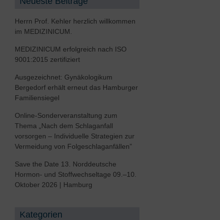
Neueste Beiträge
Rheumatologie
en
Herrn Prof. Kehler herzlich willkommen
Rückenzentrum
im MEDIZINICUM.
Schlafmedizin
MEDIZINICUM erfolgreich nach ISO
9001:2015 zertifiziert
Seltene Erkrankungen
Ausgezeichnet: Gynäkologikum
Sexualmedizin
Bergedorf erhält erneut das Hamburger
Sportmedizin, Sportkardiologie
Familiensiegel
Urologie
Online-Sonderveranstaltung zum
Thema „Nach dem Schlaganfall
Viszeralchirurgie
vorsorgen – Individuelle Strategien zur
Vermeidung von Folgeschlaganfällen”
Save the Date 13. Norddeutsche
Hormon- und Stoffwechseltage 09.–10.
Oktober 2026 | Hamburg
Kategorien