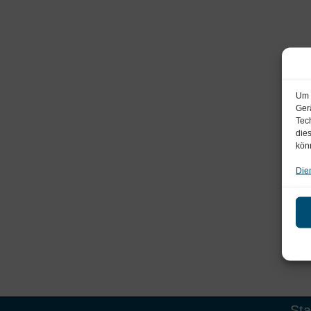
Um 
Ger
Tec
die
kön
Die
Sta