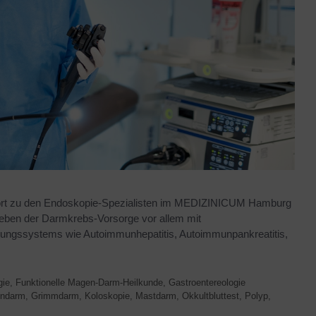
gehört zu den Endoskopie-Spezialisten im MEDIZINICUM Hamburg
eben der Darmkrebs-Vorsorge vor allem mit
ngssystems wie Autoimmunhepatitis, Autoimmunpankreatitis,
gie
,
Funktionelle Magen-Darm-Heilkunde
,
Gastroentereologie
ndarm
,
Grimmdarm
,
Koloskopie
,
Mastdarm
,
Okkultbluttest
,
Polyp
,