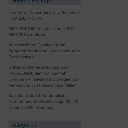
Neueste Beiträge
Rheumatologie
en
Herrn Prof. Kehler herzlich willkommen
Rückenzentrum
im MEDIZINICUM.
Schlafmedizin
MEDIZINICUM erfolgreich nach ISO
9001:2015 zertifiziert
Seltene Erkrankungen
Ausgezeichnet: Gynäkologikum
Sexualmedizin
Bergedorf erhält erneut das Hamburger
Sportmedizin, Sportkardiologie
Familiensiegel
Urologie
Online-Sonderveranstaltung zum
Thema „Nach dem Schlaganfall
Viszeralchirurgie
vorsorgen – Individuelle Strategien zur
Vermeidung von Folgeschlaganfällen”
Save the Date 13. Norddeutsche
Hormon- und Stoffwechseltage 09.–10.
Oktober 2026 | Hamburg
Kategorien