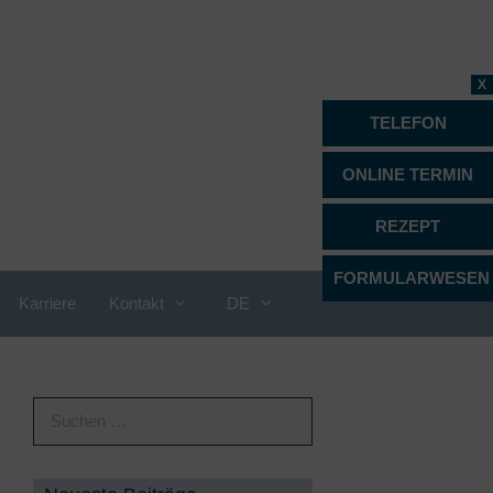
X
TELEFON
ONLINE TERMIN
REZEPT
FORMULARWESEN
Karriere
Kontakt
DE
Proktologie
Psychiatrie, Psychotherapie &
Psychosomatik
Radiologie