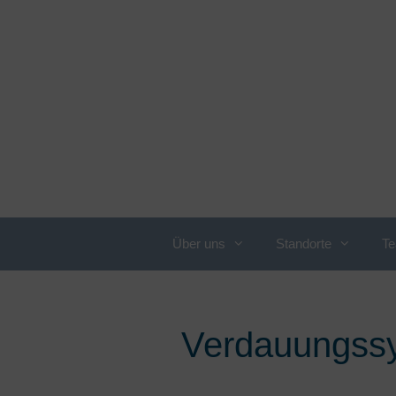
Über uns
Standorte
T
Leistungsübersicht
E
E
Adipositas
Verdauungss
F
Allergologie
F
Angiologie