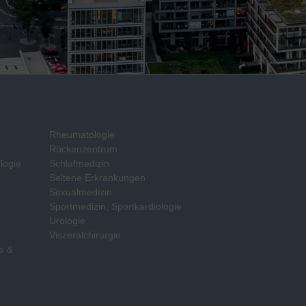
Rheumatologie
Rückenzentrum
logie
Schlafmedizin
Seltene Erkrankungen
Sexualmedizin
Sportmedizin, Sportkardiologie
e
Urologie
Viszeralchirurgie
e &