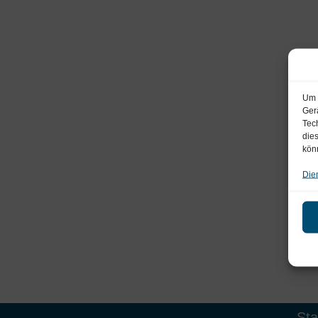
Um 
Ger
Tec
die
kön
Die
Sta